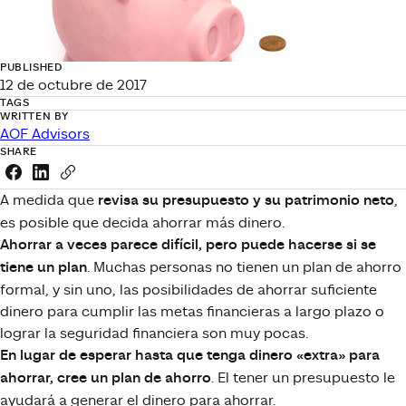
PUBLISHED
12 de octubre de 2017
TAGS
WRITTEN BY
AOF Advisors
SHARE
Share this link on Facebook
Share this link on LinkedIn
Copy a link to your clipboard
A medida que
revisa su presupuesto y su patrimonio neto
,
es posible que decida ahorrar más dinero.
Ahorrar a veces parece difícil, pero puede hacerse si se
tiene un plan
. Muchas personas no tienen un plan de ahorro
formal, y sin uno, las posibilidades de ahorrar suficiente
dinero para cumplir las metas financieras a largo plazo o
lograr la seguridad financiera son muy pocas.
En lugar de esperar hasta que tenga dinero «extra» para
ahorrar, cree un plan de ahorro
. El tener un presupuesto le
ayudará a generar el dinero para ahorrar.