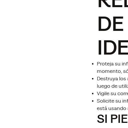
RE
DE
ID
Proteja su in
momento, sól
Destruya los
luego de utili
Vigile su cor
Solicite su i
está usando s
SI P