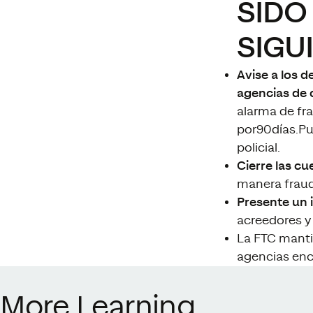
SIDO
SIGU
Avise a los 
agencias de c
alarma de fra
por90días.Pue
policial.
Cierre las cu
manera fraud
Presente un i
acreedores y 
La FTC manti
agencias enca
More Learning