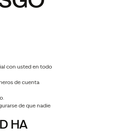
ESGO
cial con usted en todo
úmeros de cuenta
o.
egurarse de que nadie
AD HA