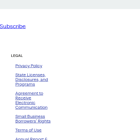
Subscribe
LEGAL
Privacy Policy
State Licenses,
Disclosures, and
Programs
Agreement to
Receive
Electronic
Communication
Small Business
Borrowers’ Rights
Terms of Use
Annual Report &