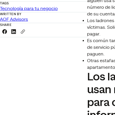
alguien usa 
TAGS
número de lic
Tecnología para tu negocio
de su cuenta,
WRITTEN BY
AOF Advisors
Los ladrones
SHARE
víctimas. Sol
Share this link on Facebook
Share this link on LinkedIn
Copy a link to your clipboard
pagar
.
Es común tam
de servicio p
paguen.
Otras estafas
apartamentos
Los l
usan 
para 