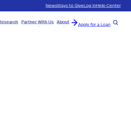
News
Ways to Give
Log In
Help Center
Research
Partner With Us
About
Search
Apply for a Loan