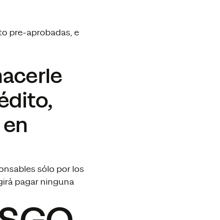
ito pre-aprobadas, e
hacerle
édito,
 en
onsables sólo por los
igirá pagar ninguna