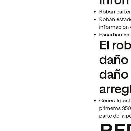
infor
Roban cartera
Roban estados
información 
Escarban en 
El ro
daño 
daño 
arreg
Generalmente,
primeros $50 
parte de la p