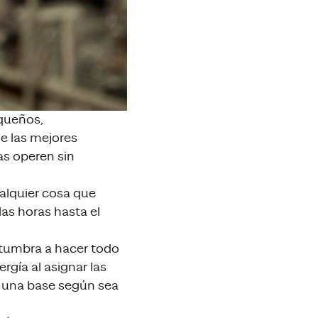
queños,
e las mejores
as operen sin
alquier cosa que
as horas hasta el
stumbra a hacer todo
rgía al asignar las
e una base según sea