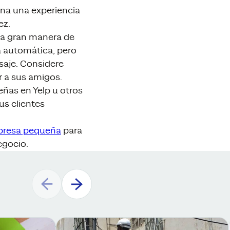
ona una experiencia
ez.
a gran manera de
a automática, pero
saje. Considere
r a sus amigos.
eñas en Yelp u otros
us clientes
presa pequeña
para
egocio.