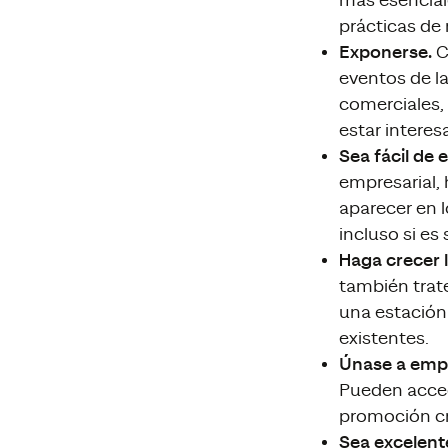
mas esencial
prácticas de 
Exponerse.
C
eventos de l
comerciales,
estar interes
Sea fácil de 
empresarial,
aparecer en l
incluso si es
Haga crecer 
también trat
una estación
existentes.
Únase a empr
Pueden accede
promoción cru
Sea excelent