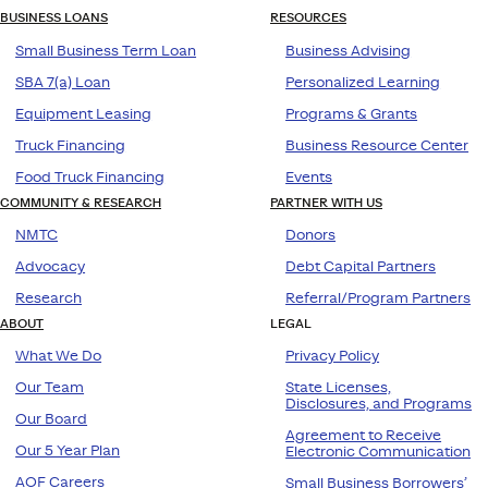
BUSINESS LOANS
RESOURCES
Small Business Term Loan
Business Advising
SBA 7(a) Loan
Personalized Learning
Equipment Leasing
Programs & Grants
Truck Financing
Business Resource Center
Food Truck Financing
Events
COMMUNITY & RESEARCH
PARTNER WITH US
NMTC
Donors
Advocacy
Debt Capital Partners
Research
Referral/Program Partners
ABOUT
LEGAL
What We Do
Privacy Policy
Our Team
State Licenses,
Disclosures, and Programs
Our Board
Agreement to Receive
Our 5 Year Plan
Electronic Communication
AOF Careers
Small Business Borrowers’