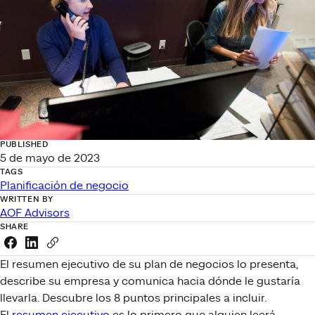
PUBLISHED
5 de mayo de 2023
TAGS
Planificación de negocio
WRITTEN BY
AOF Advisors
SHARE
Share this link on Facebook
Share this link on LinkedIn
Copy a link to your clipboard
El resumen ejecutivo de su plan de negocios lo presenta,
describe su empresa y comunica hacia dónde le gustaría
llevarla. Descubre los 8 puntos principales a incluir.
El
resumen ejecutivo
es lo primero que alguien leerá