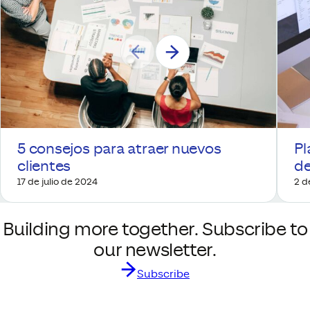
5 consejos para atraer nuevos
Pl
clientes
d
17 de julio de 2024
2 d
Building more together. Subscribe to
our newsletter.
Subscribe